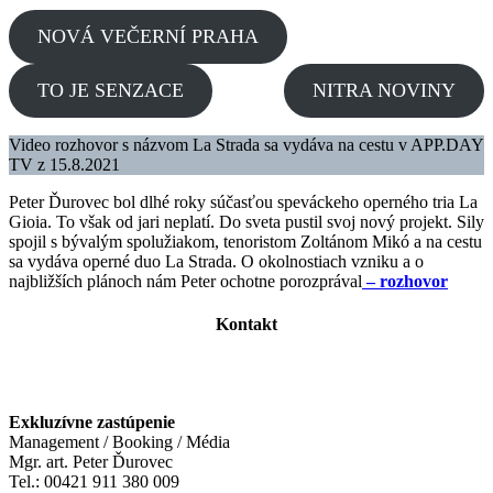
NOVÁ VEČERNÍ PRAHA
TO JE SENZACE
NITRA NOVINY
Video rozhovor s názvom La Strada sa vydáva na cestu v APP.DAY
TV z 15.8.2021
Peter Ďurovec bol dlhé roky súčasťou speváckeho operného tria La
Gioia. To však od jari neplatí. Do sveta pustil svoj nový projekt. Sily
spojil s bývalým spolužiakom, tenoristom Zoltánom Mikó a na cestu
sa vydáva operné duo La Strada. O okolnostiach vzniku a o
najbližších plánoch nám Peter ochotne porozprával
– rozhovor
Kontakt
Exkluzívne zastúpenie
Management / Booking / Média
Mgr. art. Peter Ďurovec
Tel.: 00421 911 380 009