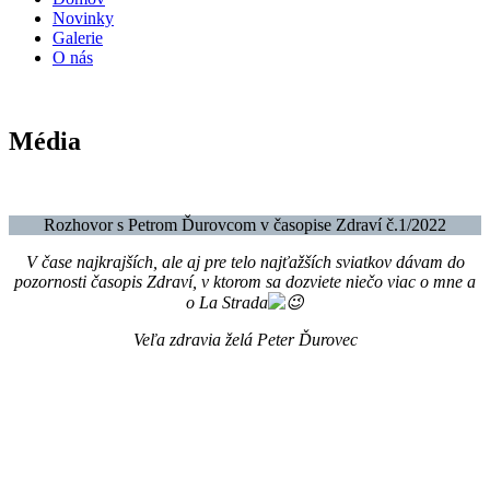
Novinky
Galerie
O nás
Média
Rozhovor s Petrom Ďurovcom v časopise Zdraví č.1/2022
V čase najkrajších, ale aj pre telo najťažších sviatkov dávam do
pozornosti časopis Zdraví, v ktorom sa dozviete niečo viac o mne a
o La Strada
Veľa zdravia želá Peter Ďurovec