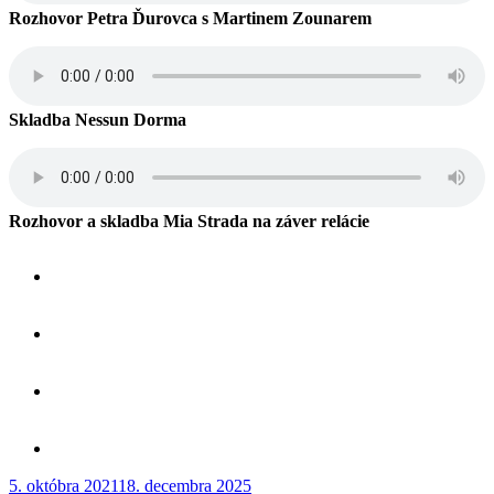
Rozhovor Petra Ďurovca s Martinem Zounarem
Skladba Nessun Dorma
Rozhovor a skladba Mia Strada na záver relácie
Publikované
5. októbra 2021
18. decembra 2025