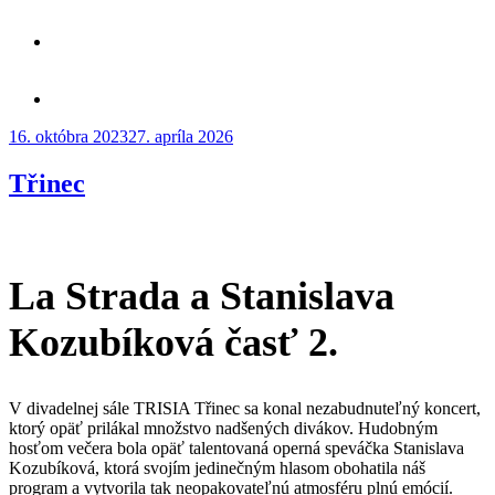
Publikované
16. októbra 2023
27. apríla 2026
Třinec
La Strada a Stanislava
Kozubíková časť 2.
V divadelnej sále TRISIA Třinec sa konal nezabudnuteľný koncert,
ktorý opäť prilákal množstvo nadšených divákov. Hudobným
hosťom večera bola opäť talentovaná operná speváčka Stanislava
Kozubíková, ktorá svojím jedinečným hlasom obohatila náš
program a vytvorila tak neopakovateľnú atmosféru plnú emócií.