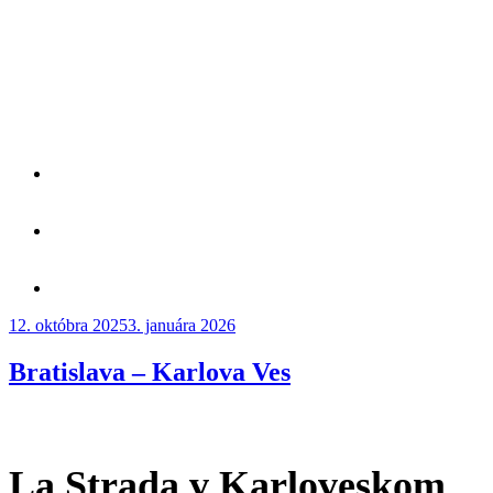
Publikované
12. októbra 2025
3. januára 2026
Bratislava – Karlova Ves
La Strada v Karloveskom