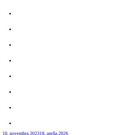
Publikované
10. novembra 2023
18. apríla 2026