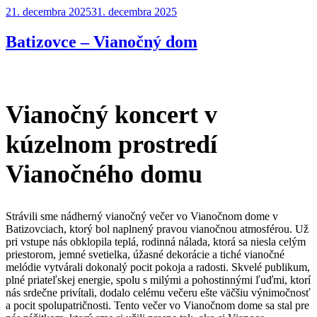
Publikované
21. decembra 2025
31. decembra 2025
Batizovce – Vianočný dom
Vianočný koncert v
kúzelnom prostredí
Vianočného domu
Strávili sme nádherný vianočný večer vo Vianočnom dome v
Batizovciach, ktorý bol naplnený pravou vianočnou atmosférou. Už
pri vstupe nás obklopila teplá, rodinná nálada, ktorá sa niesla celým
priestorom, jemné svetielka, úžasné dekorácie a tiché vianočné
melódie vytvárali dokonalý pocit pokoja a radosti. Skvelé publikum,
plné priateľskej energie, spolu s milými a pohostinnými ľuďmi, ktorí
nás srdečne privítali, dodalo celému večeru ešte väčšiu výnimočnosť
a pocit spolupatričnosti. Tento večer vo Vianočnom dome sa stal pre