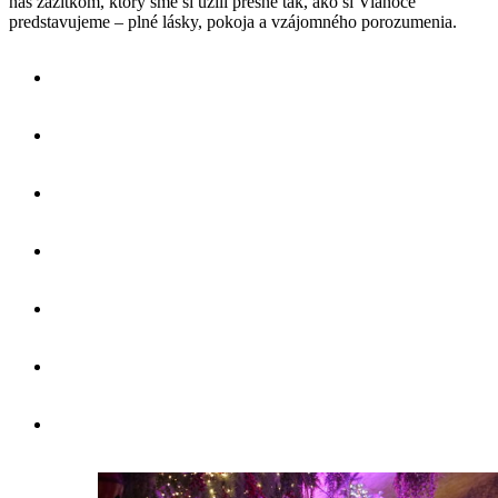
nás zážitkom, ktorý sme si užili presne tak, ako si Vianoce
predstavujeme – plné lásky, pokoja a vzájomného porozumenia.