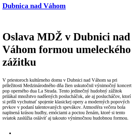
Dubnica nad Váhom
Oslava MDŽ v Dubnici nad
Váhom formou umeleckého
zážitku
V priestoroch kultúrneho domu v Dubnici nad Váhom sa pri
príležitosti Medzinárodného dňa žien uskutočnil výnimočný koncert
pop operného dua La Strada. Tento jedinečný hudobný zážitok
prilákal množstvo nadšených poslucháčok, ale aj poslucháčov, ktorí
si prišli vychutnať spojenie klasickej opery a moderných popových
prvkov v podaní talentovaných spevákov. Atmosféra večera bola
naplnená krásou hudby, emóciami a poctou ženám, ktoré si tento
sviatok zaslúžia osláviť aj takouto výnimočnou hudobnou formou.